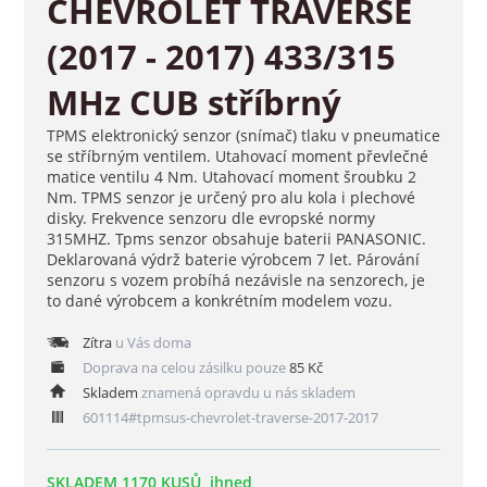
CHEVROLET TRAVERSE
(2017 - 2017) 433/315
MHz CUB stříbrný
TPMS elektronický senzor (snímač) tlaku v pneumatice
se stříbrným ventilem. Utahovací moment převlečné
matice ventilu 4 Nm. Utahovací moment šroubku 2
Nm. TPMS senzor je určený pro alu kola i plechové
disky. Frekvence senzoru dle evropské normy
315MHZ. Tpms senzor obsahuje baterii PANASONIC.
Deklarovaná výdrž baterie výrobcem 7 let. Párování
senzoru s vozem probíhá nezávisle na senzorech, je
to dané výrobcem a konkrétním modelem vozu.
Zítra
u Vás doma
Doprava na celou zásilku pouze
85 Kč
Skladem
znamená opravdu u nás skladem
601114#tpmsus-chevrolet-traverse-2017-2017
SKLADEM 1170 KUSŮ, ihned