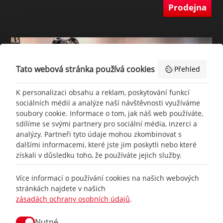
Prodejna
Tato webová stránka používá cookies
Přehled
K personalizaci obsahu a reklam, poskytování funkcí
sociálních médií a analýze naší návštěvnosti využíváme
soubory cookie. Informace o tom, jak náš web používáte,
sdílíme se svými partnery pro sociální média, inzerci a
analýzy. Partneři tyto údaje mohou zkombinovat s
dalšími informacemi, které jste jim poskytli nebo které
získali v důsledku toho, že používáte jejich služby.
+420
777 465 460
Více informací o používání cookies na našich webových
stránkách najdete v našich
zásadách ochrany osobních údajů
.
info@
racing-line.cz
Nutné