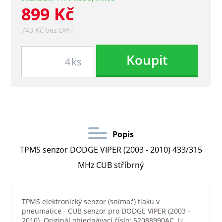
899 Kč
743 Kč bez DPH
Koupit
ks
Popis
TPMS senzor DODGE VIPER (2003 - 2010) 433/315
MHz CUB stříbrný
TPMS elektronický senzor (snímač) tlaku v
pneumatice - CUB senzor pro DODGE VIPER (2003 -
2010). Originál objednávací číslo: 52088990AC. U