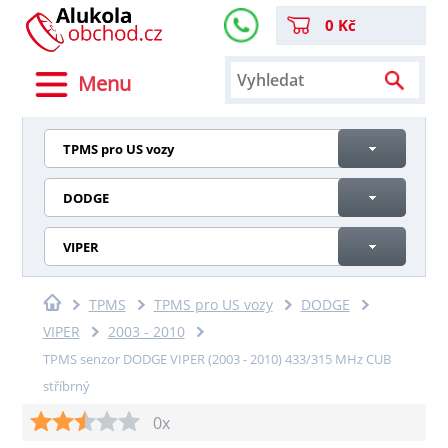
0 Kč
Menu
TPMS pro US vozy
DODGE
VIPER
TPMS
TPMS pro US vozy
DODGE
VIPER
2003 - 2010
TPMS senzor DODGE VIPER (2003 - 2010) 433/315 MHz CUB
stříbrný
0x