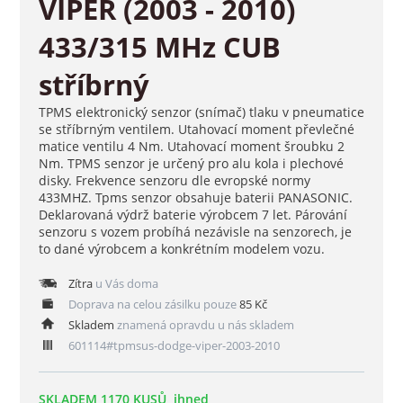
VIPER (2003 - 2010)
433/315 MHz CUB
stříbrný
TPMS elektronický senzor (snímač) tlaku v pneumatice
se stříbrným ventilem. Utahovací moment převlečné
matice ventilu 4 Nm. Utahovací moment šroubku 2
Nm. TPMS senzor je určený pro alu kola i plechové
disky. Frekvence senzoru dle evropské normy
433MHZ. Tpms senzor obsahuje baterii PANASONIC.
Deklarovaná výdrž baterie výrobcem 7 let. Párování
senzoru s vozem probíhá nezávisle na senzorech, je
to dané výrobcem a konkrétním modelem vozu.
Zítra
u Vás doma
Doprava na celou zásilku pouze
85 Kč
Skladem
znamená opravdu u nás skladem
601114#tpmsus-dodge-viper-2003-2010
SKLADEM 1170 KUSŮ, ihned